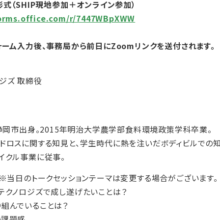
形式（SHIP現地参加＋オンライン参加）
forms.office.com/r/7447WBpXWW
ォーム入力後、事務局から前日にZoomリンクを送付されます。
ジズ 取締役
静岡市出身。2015年明治大学農学部食料環境政策学科卒業。​
ドロスに関する知見と、学生時代に熱を注いだボディビルでの知
イクル事業に従事。
：※当日のトークセッションテーマは変更する場合がございます。
テクノロジズで成し遂げたいことは？
組んでいることは？
の課題感