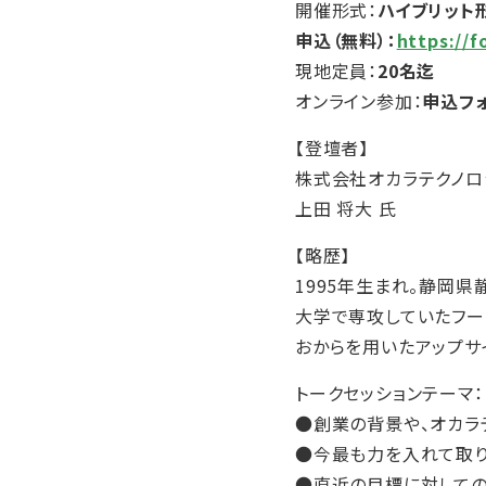
開催形式：
ハイブリット
申込（無料）：
https://
現地定員：
20名迄
オンライン参加：
申込フ
【登壇者】
株式会社オカラテクノロ
上田 将大 氏
【略歴】
1995年生まれ。静岡県
大学で専攻していたフー
おからを用いたアップサ
トークセッションテーマ
●創業の背景や、オカラ
●今最も力を入れて取り
●直近の目標に対して