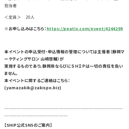
担当者
＜定員＞ 20人
※お申し込みはこちら：
https://peatix.com/event/4244299
本イベントの申込受付・申込情報の管理については主催者（静岡マ
ーケティングサロン 山崎啓輔）が
実施するものであり、静岡県ならびにＳＨＩＰは一切の責任を負い
ません。
本イベントに関するご連絡はこちら：
(yamazakik@zakispo.biz)
￣￣￣￣￣￣￣￣￣￣￣￣￣￣￣￣￣￣￣￣￣￣￣￣￣￣￣￣
￣￣￣￣￣￣￣￣￣￣￣￣￣￣￣
【SHIP公式SNSのご案内】