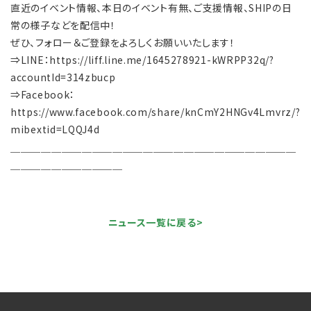
直近のイベント情報、本日のイベント有無、ご支援情報、SHIPの日
常の様子などを配信中！
ぜひ、フォロー＆ご登録をよろしくお願いいたします！
⇒LINE：https://liff.line.me/1645278921-kWRPP32q/?
accountId=314zbucp
⇒Facebook：
https://www.facebook.com/share/knCmY2HNGv4Lmvrz/?
mibextid=LQQJ4d
￣￣￣￣￣￣￣￣￣￣￣￣￣￣￣￣￣￣￣￣￣￣￣￣￣￣￣￣
￣￣￣￣￣￣￣￣￣￣￣
ニュース一覧に戻る>