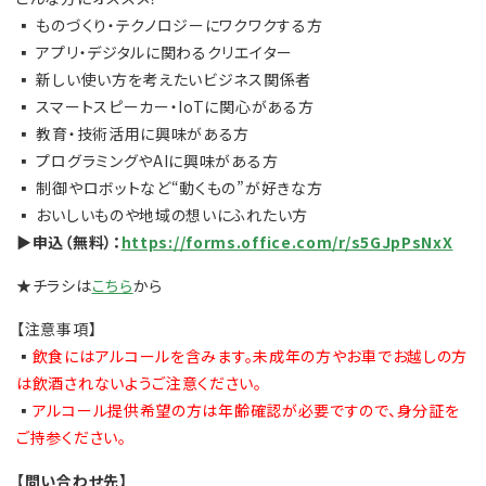
▪ ものづくり・テクノロジーにワクワクする方
▪ アプリ・デジタルに関わるクリエイター
▪ 新しい使い方を考えたいビジネス関係者
▪ スマートスピーカー・IoTに関心がある方
▪ 教育・技術活用に興味がある方
▪ プログラミングやAIに興味がある方
▪ 制御やロボットなど“動くもの”が好きな方
▪ おいしいものや地域の想いにふれたい方
▶申込（無料）：
https://forms.office.com/r/s5GJpPsNxX
★チラシは
こちら
から
【注意事項】
▪
飲食にはアルコールを含みます。未成年の方やお車でお越しの方
は飲酒されないようご注意ください。
▪
アルコール提供希望の方は年齢確認が必要ですので、身分証を
ご持参ください。
【問い合わせ先】