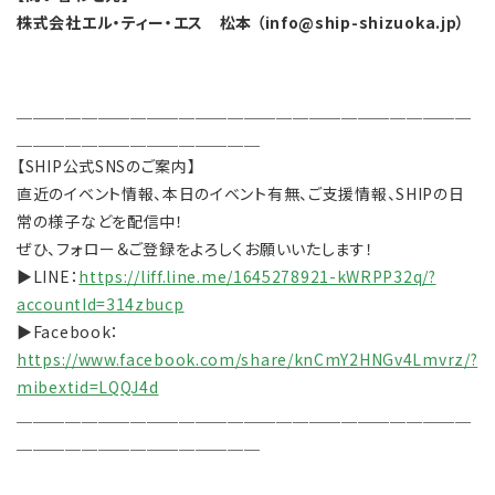
株式会社エル・ティー・エス 松本 （info@ship-shizuoka.jp）
＿＿＿＿＿＿＿＿＿＿＿＿＿＿＿＿＿＿＿＿＿＿＿＿＿＿＿＿
＿＿＿＿＿＿＿＿＿＿＿＿＿＿＿
【SHIP公式SNSのご案内】
直近のイベント情報、本日のイベント有無、ご支援情報、SHIPの日
常の様子などを配信中！
ぜひ、フォロー＆ご登録をよろしくお願いいたします！
▶LINE：
https://liff.line.me/1645278921-kWRPP32q/?
accountId=314zbucp
▶Facebook：
https://www.facebook.com/share/knCmY2HNGv4Lmvrz/?
mibextid=LQQJ4d
＿＿＿＿＿＿＿＿＿＿＿＿＿＿＿＿＿＿＿＿＿＿＿＿＿＿＿＿
＿＿＿＿＿＿＿＿＿＿＿＿＿＿＿