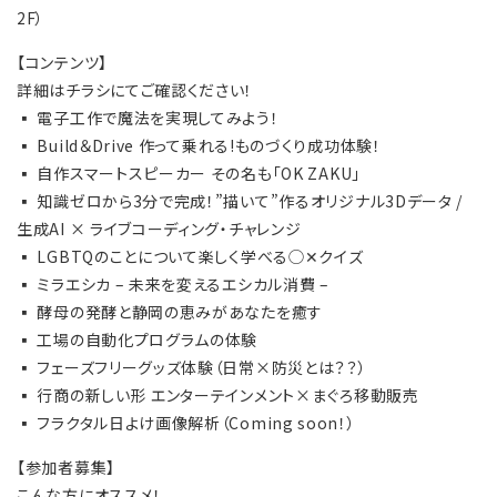
2F）
【コンテンツ】
詳細はチラシにてご確認ください！
▪ 電子工作で魔法を実現してみよう！
▪ Build＆Drive 作って乗れる!ものづくり成功体験！
▪ 自作スマートスピーカー その名も「OK ZAKU」
▪ 知識ゼロから3分で完成！”描いて”作るオリジナル3Dデータ /
生成AI × ライブコーディング・チャレンジ
▪ LGBTQのことについて楽しく学べる◯✕クイズ
▪ ミラエシカ – 未来を変えるエシカル消費 –
▪ 酵母の発酵と静岡の恵みがあなたを癒す
▪ 工場の自動化プログラムの体験
▪ フェーズフリーグッズ体験（日常×防災とは？？）
▪ 行商の新しい形 エンターテインメント×まぐろ移動販売
▪ フラクタル日よけ画像解析（Coming soon！）
【参加者募集】
こんな方にオススメ！