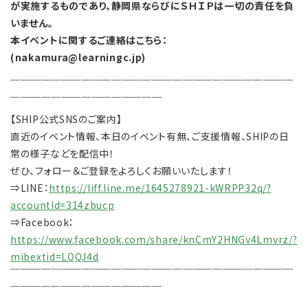
が実施するものであり、静岡県ならびにＳＨＩＰは一切の責任を負
いません。
本イベントに関するご連絡はこちら：
(nakamura@learningc.jp)
￣￣￣￣￣￣￣￣￣￣￣￣￣￣￣￣￣￣￣￣￣￣￣￣￣￣￣￣
￣￣￣￣￣￣￣￣￣￣￣￣￣￣￣
【SHIP公式SNSのご案内】
直近のイベント情報、本日のイベント有無、ご支援情報、SHIPの日
常の様子などを配信中！
ぜひ、フォロー＆ご登録をよろしくお願いいたします！
⇒LINE：
https://liff.line.me/1645278921-kWRPP32q/?
accountId=314zbucp
⇒Facebook：
https://www.facebook.com/share/knCmY2HNGv4Lmvrz/?
mibextid=LQQJ4d
￣￣￣￣￣￣￣￣￣￣￣￣￣￣￣￣￣￣￣￣￣￣￣￣￣￣￣￣
￣￣￣￣￣￣￣￣￣￣￣￣￣￣￣