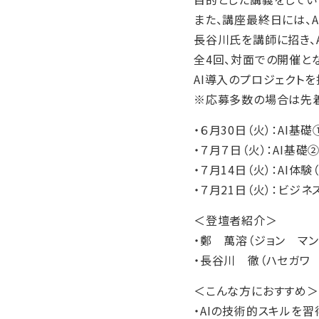
また、講座最終日には、AI
長谷川氏を講師に招き、
全4回、対面での開催と
AI導入のプロジェクト
※応募多数の場合は先着
・６月30日（火）：AI基礎
・７月７日（火）：AI基礎②
・７月14日（火）：AI体験
・７月21日（火）：ビジ
＜登壇者紹介＞
・鄭 萬溶（ジョン マ
・長谷川 徹（ハセガワ ト
＜こんな方におすすめ＞
・AIの技術的スキルを