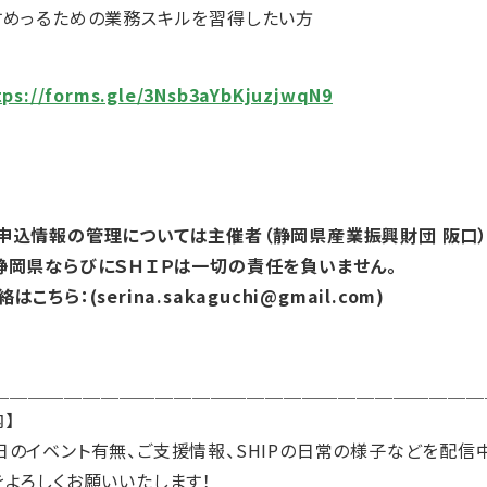
すめっるための業務スキルを習得したい方
tps://forms.gle/3Nsb3aYbKjuzjwqN9
申込情報の管理については主催者（静岡県産業振興財団 阪口
静岡県ならびにＳＨＩＰは一切の責任を負いません。
ちら：(serina.sakaguchi@gmail.com)
＿＿＿＿＿＿＿＿＿＿＿＿＿＿＿＿＿＿＿＿＿＿＿＿＿＿＿
内】
日のイベント有無、ご支援情報、SHIPの日常の様子などを配信
をよろしくお願いいたします！