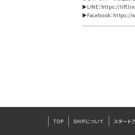
▶LINE：https://liff.
▶Facebook：https://
＿＿＿＿＿＿＿＿＿＿
TOP
SHIPについて
スタート